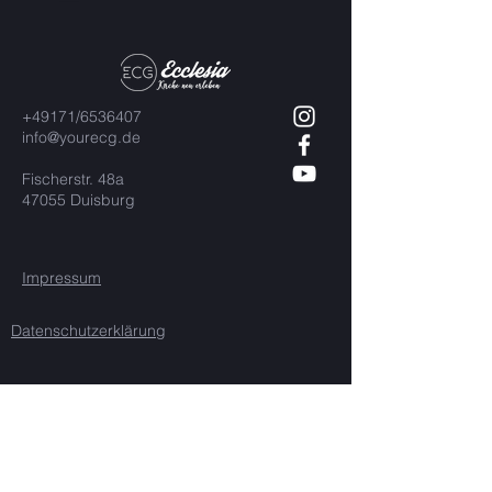
+49171/6536407
info@yourecg.de
Fischerstr. 48a
47055 Duisburg
Impressum
Datenschutzerklärung
© Ecclesia Duisburg 2020 | Alle
Rechte reserviert