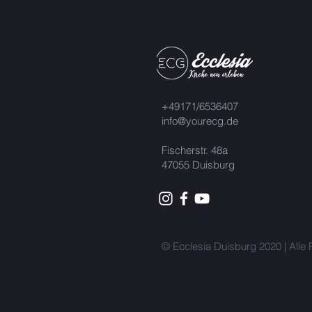
+49171/6536407
info@yourecg.de
Fischerstr. 48a
47055 Duisburg
© Ecclesia Duisburg 2020 | Alle 