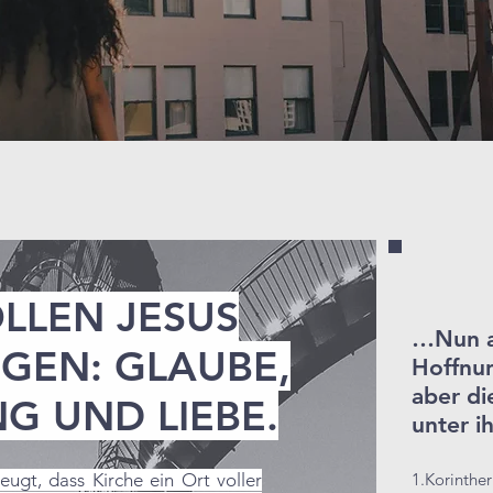
LLEN JESUS
…Nun a
GEN: GLAUBE,
Hoffnun
aber di
G UND LIEBE.
unter i
ugt, dass Kirche ein Ort voller
1.Korinther