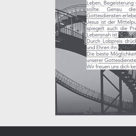
Leben, Begeisterung
sollte. Genau di
Gottesdiensten erlebe
Jesus ist der Mittelp
spiegelt auch die Pr
Lebensnah ist.
Durch Lobpreis drück
und Ehren ihn.
Die beste Möglichkeit
unserer Gottesdienste 
Wir freuen uns dich ke