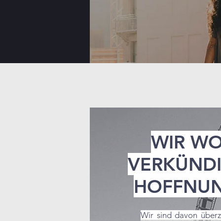
WIR WO
VERKÜNDI
HOFFNUN
Wir sind davon überze