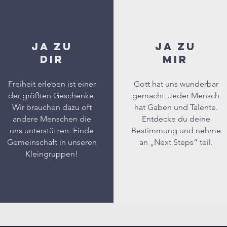
JA ZU
JA ZU
DIR
MIR
Freiheit erleben ist einer
Gott hat uns wunderbar
der größten Geschenke.
gemacht. Jeder Mensch
Wir brauchen dazu oft
hat Gaben und Talente.
andere Menschen die
Entdecke du deine
uns unterstützen. Finde
Bestimmung und nehme
Gemeinschaft in unseren
an „Next Steps“ teil.
Kleingruppen!