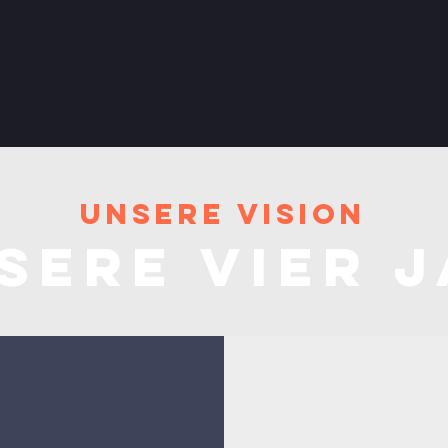
Unsere Vision
sere vier J